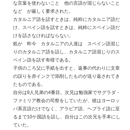
な言葉を使わないこと 他の言語が混じらないこと
など が厳しく要求された。
カタルニア語を話すときは、純粋にカタルニア語だ
け、スペイン語を話すときは、純粋にスペイン語だ
けを話さなければならない。
処が 昨今 カタルニアの人達は スペイン語混じ
りのカタルニア語を話し、カタルニア語混じりのス
ペイン語を話す有様である。
子供のころ父に手紙を出すと、返事の代わりに文章
の誤りを赤インクで添削したものが送り返されてき
たものである。
自分は9人兄弟の4番目。次兄は勉強家でサグラダ・
ファミリア教会の司祭をしていたが、彼はヨーロッ
パ系言語だけでなく、アラビア語、ヘブライ語に至
るまで10ケ国語を話し、自分はこの次兄を手本にし
ていた。