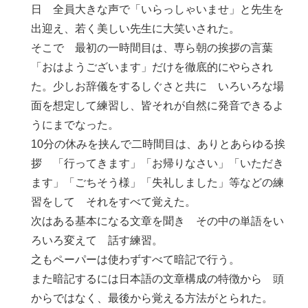
日 全員大きな声で「いらっしゃいませ」と先生を
出迎え、若く美しい先生に大笑いされた。
そこで 最初の一時間目は、専ら朝の挨拶の言葉
「おはようございます」だけを徹底的にやらされ
た。少しお辞儀をするしぐさと共に いろいろな場
面を想定して練習し、皆それが自然に発音できるよ
うにまでなった。
10分の休みを挟んで二時間目は、ありとあらゆる挨
拶 「行ってきます」「お帰りなさい」「いただき
ます」「ごちそう様」「失礼しました」等などの練
習をして それをすべて覚えた。
次はある基本になる文章を聞き その中の単語をい
ろいろ変えて 話す練習。
之もペーパーは使わずすべて暗記で行う。
また暗記するには日本語の文章構成の特徴から 頭
からではなく、最後から覚える方法がとられた。