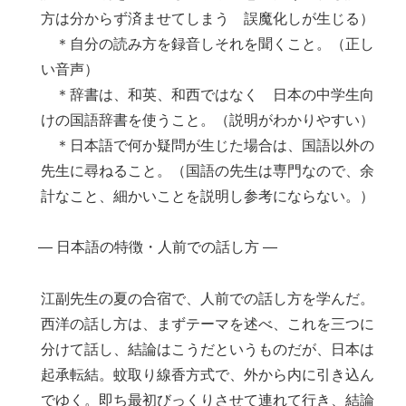
方は分からず済ませてしまう 誤魔化しが生じる）
＊自分の読み方を録音しそれを聞くこと。（正し
い音声）
＊辞書は、和英、和西ではなく 日本の中学生向
けの国語辞書を使うこと。（説明がわかりやすい）
＊日本語で何か疑問が生じた場合は、国語以外の
先生に尋ねること。（国語の先生は専門なので、余
計なこと、細かいことを説明し参考にならない。）
― 日本語の特徴・人前での話し方 ―
江副先生の夏の合宿で、人前での話し方を学んだ。
西洋の話し方は、まずテーマを述べ、これを三つに
分けて話し、結論はこうだというものだが、日本は
起承転結。蚊取り線香方式で、外から内に引き込ん
でゆく。即ち最初びっくりさせて連れて行き、結論