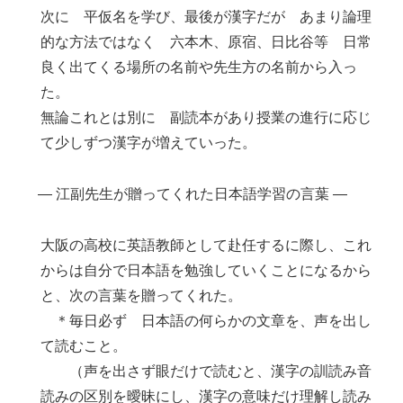
次に 平仮名を学び、最後が漢字だが あまり論理
的な方法ではなく 六本木、原宿、日比谷等 日常
良く出てくる場所の名前や先生方の名前から入っ
た。
無論これとは別に 副読本があり授業の進行に応じ
て少しずつ漢字が増えていった。
― 江副先生が贈ってくれた日本語学習の言葉 ―
大阪の高校に英語教師として赴任するに際し、これ
からは自分で日本語を勉強していくことになるから
と、次の言葉を贈ってくれた。
＊毎日必ず 日本語の何らかの文章を、声を出し
て読むこと。
（声を出さず眼だけで読むと、漢字の訓読み音
読みの区別を曖昧にし、漢字の意味だけ理解し読み