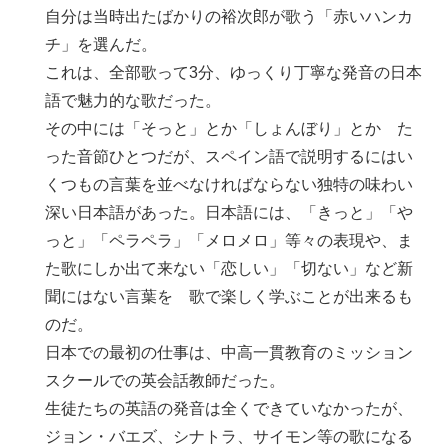
自分は当時出たばかりの裕次郎が歌う「赤いハンカ
チ」を選んだ。
これは、全部歌って3分、ゆっくり丁寧な発音の日本
語で魅力的な歌だった。
その中には「そっと」とか「しょんぼり」とか た
った音節ひとつだが、スペイン語で説明するにはい
くつもの言葉を並べなければならない独特の味わい
深い日本語があった。日本語には、「きっと」「や
っと」「ペラペラ」「メロメロ」等々の表現や、ま
た歌にしか出て来ない「恋しい」「切ない」など新
聞にはない言葉を 歌で楽しく学ぶことが出来るも
のだ。
日本での最初の仕事は、中高一貫教育のミッション
スクールでの英会話教師だった。
生徒たちの英語の発音は全くできていなかったが、
ジョン・バエズ、シナトラ、サイモン等の歌になる