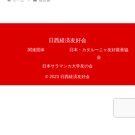
ホーム
報告書
日西経済友好会
関連団体
日本・カタルーニャ友好親善協
会
日本サラマンカ大学友の会
© 2023 日西経済友好会