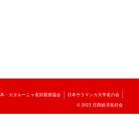
本・カタルーニャ友好親善協会
日本サラマンカ大学友の会
© 2023 日西経済友好会