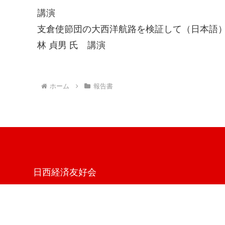
講演
支倉使節団の大西洋航路を検証して（日本語
林 貞男 氏 講演
ホーム
報告書
日西経済友好会