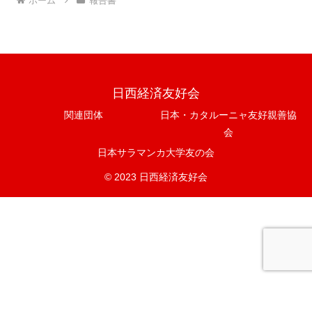
ホーム
報告書
日西経済友好会
関連団体
日本・カタルーニャ友好親善協
会
日本サラマンカ大学友の会
© 2023 日西経済友好会