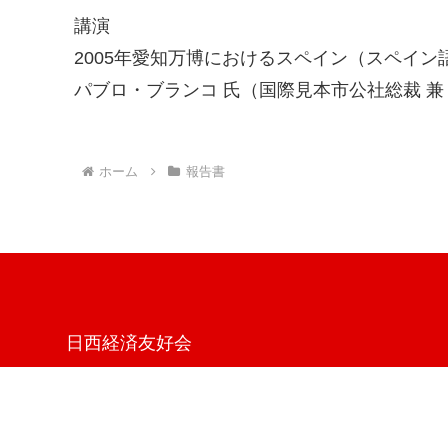
講演
2005年愛知万博におけるスペイン（スペイン
パブロ・ブランコ 氏（国際見本市公社総裁 
ホーム
報告書
日西経済友好会