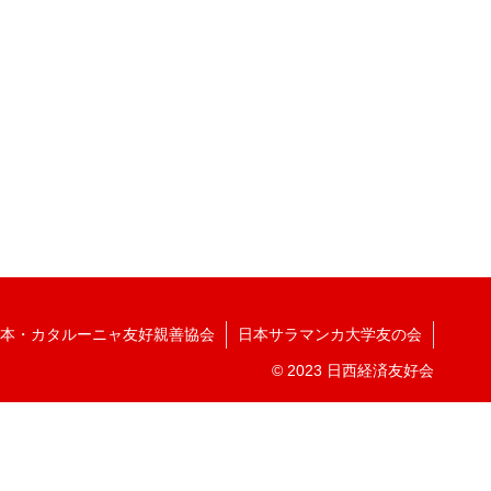
本・カタルーニャ友好親善協会
日本サラマンカ大学友の会
© 2023 日西経済友好会