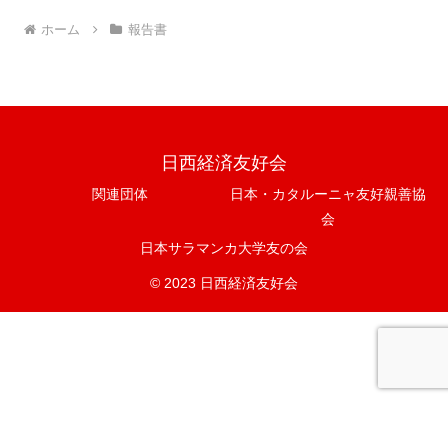
ホーム
報告書
日西経済友好会
関連団体
日本・カタルーニャ友好親善協
会
日本サラマンカ大学友の会
© 2023 日西経済友好会