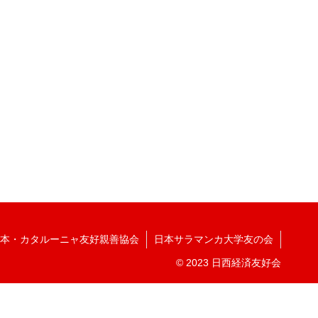
本・カタルーニャ友好親善協会
日本サラマンカ大学友の会
© 2023 日西経済友好会