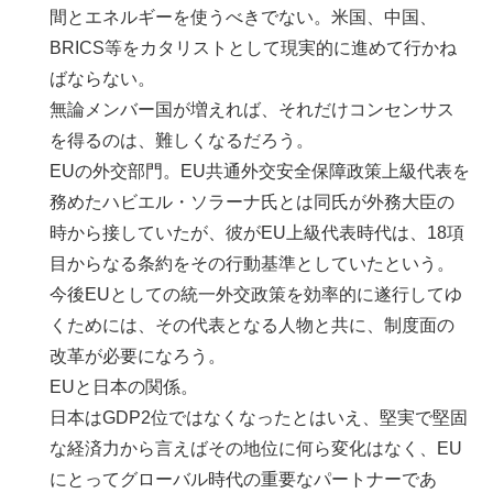
間とエネルギーを使うべきでない。米国、中国、
BRICS等をカタリストとして現実的に進めて行かね
ばならない。
無論メンバー国が増えれば、それだけコンセンサス
を得るのは、難しくなるだろう。
EUの外交部門。EU共通外交安全保障政策上級代表を
務めたハビエル・ソラーナ氏とは同氏が外務大臣の
時から接していたが、彼がEU上級代表時代は、18項
目からなる条約をその行動基準としていたという。
今後EUとしての統一外交政策を効率的に遂行してゆ
くためには、その代表となる人物と共に、制度面の
改革が必要になろう。
EUと日本の関係。
日本はGDP2位ではなくなったとはいえ、堅実で堅固
な経済力から言えばその地位に何ら変化はなく、EU
にとってグローバル時代の重要なパートナーであ