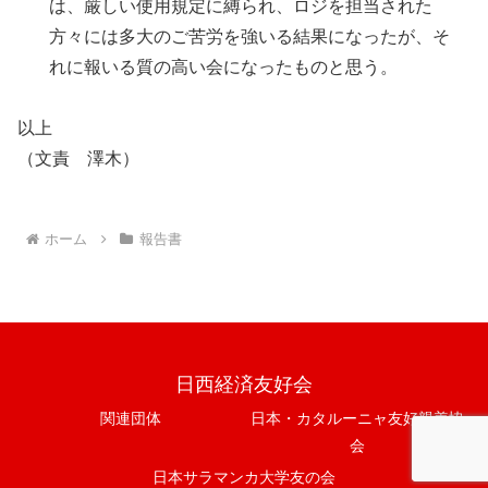
は、厳しい使用規定に縛られ、ロジを担当された
方々には多大のご苦労を強いる結果になったが、そ
れに報いる質の高い会になったものと思う。
以上
（文責 澤木）
ホーム
報告書
日西経済友好会
関連団体
日本・カタルーニャ友好親善協
会
日本サラマンカ大学友の会