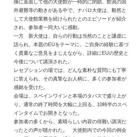
険に直面して他の大使館が一時的に閉鎖、館員の国
外避難等の動きがある中で、ナバロ大使は、毅然と
して大使館業務を続けられたとのエピソードが紹介
され、参加者一同大いに感動。
一方 新大使は、自らの行動は当然のことと謙虚に
語られ、本題のEUをテーマに、ご自身の経験に基づ
く貴重なご意見をまじえながら、詳細にEUの歴史と
今後について講演された。
レセプションの場では、どんな素朴な質問にも丁寧
に答えられ、その真摯なお人柄に、多くの参加者が
感銘を受けた。
会場は、スペインワインと本場のタパスで盛り上が
り、通常の終了時間を大幅に上回る、10時半のスペ
インタイムでお開きとなった。
参加者の多くから、素晴らしい内容の得難い講演だ
ったとの声が聴かれた。 大使館内での今回の例会