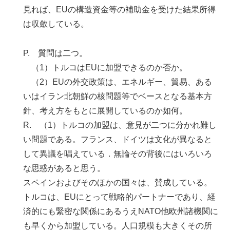
見れば、EUの構造資金等の補助金を受けた結果所得
は収斂している。
P. 質問は二つ。
（1）トルコはEUに加盟できるのか否か。
（2）EUの外交政策は、エネルギー、貿易、ある
いはイラン北朝鮮の核問題等でベースとなる基本方
針、考え方をもとに展開しているのか如何。
R. （1）トルコの加盟は、意見が二つに分かれ難し
い問題である。フランス、ドイツは文化が異なると
して異議を唱えている．無論その背後にはいろいろ
な思惑があると思う。
スペインおよびそのほかの国々は、賛成している。
トルコは、EUにとって戦略的パートナーであり、経
済的にも緊密な関係にあるうえNATO他欧州諸機関に
も早くから加盟している。人口規模も大きくその所