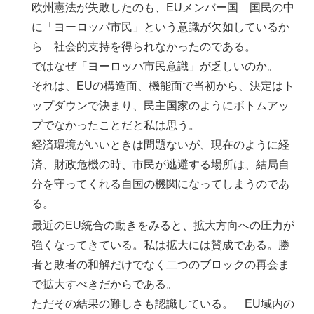
欧州憲法が失敗したのも、EUメンバー国 国民の中
に「ヨーロッパ市民」という意識が欠如しているか
ら 社会的支持を得られなかったのである。
ではなぜ「ヨーロッパ市民意識」が乏しいのか。
それは、EUの構造面、機能面で当初から、決定はト
ップダウンで決まり、民主国家のようにボトムアッ
プでなかったことだと私は思う。
経済環境がいいときは問題ないが、現在のように経
済、財政危機の時、市民が逃避する場所は、結局自
分を守ってくれる自国の機関になってしまうのであ
る。
最近のEU統合の動きをみると、拡大方向への圧力が
強くなってきている。私は拡大には賛成である。勝
者と敗者の和解だけでなく二つのブロックの再会ま
で拡大すべきだからである。
ただその結果の難しさも認識している。 EU域内の