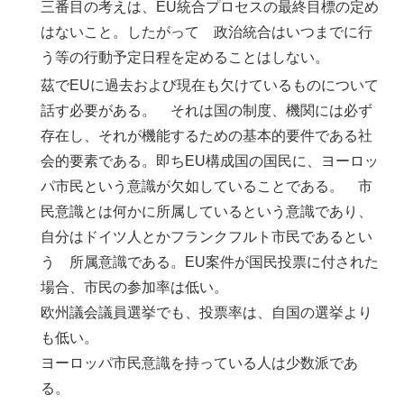
三番目の考えは、EU統合プロセスの最終目標の定め
はないこと。したがって 政治統合はいつまでに行
う等の行動予定日程を定めることはしない。
茲でEUに過去および現在も欠けているものについて
話す必要がある。 それは国の制度、機関には必ず
存在し、それが機能するための基本的要件である社
会的要素である。即ちEU構成国の国民に、ヨーロッ
パ市民という意識が欠如していることである。 市
民意識とは何かに所属しているという意識であり、
自分はドイツ人とかフランクフルト市民であるとい
う 所属意識である。EU案件が国民投票に付された
場合、市民の参加率は低い。
欧州議会議員選挙でも、投票率は、自国の選挙より
も低い。
ヨーロッパ市民意識を持っている人は少数派であ
る。