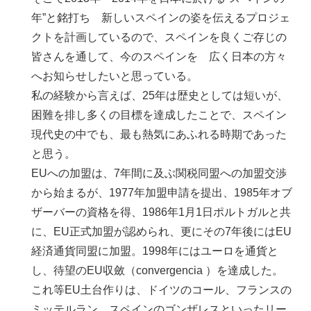
年”と銘打ち 新しいスペインの姿を伝えるプロジェ
クトを計画しているので、スペインを良くご存じの
皆さんを通して、今のスペインを 広く日本の方々
へお知らせしたいと思っている。
私の経験から言えば、25年は歴史としては短いが、
困難を排し多くの目標を達成したことで、スペイン
現代史の中でも、最も熱気にあふれる時期であった
と思う。
EUへの加盟は、7年間に及ぶ関税同盟への加盟交渉
から始まるが、1977年加盟申請を提出、1985年オブ
ザーバーの資格を得、1986年1月1日ポルトガルと共
に、EU正式加盟が認められ、更にその7年後にはEU
経済通貨同盟に加盟。1998年にはユーロを通貨と
し、待望のEU収斂（convergencia ）を達成した。
これ等EU土台作りは、ドイツのコール、フランスの
ミッテルラン、スペインのゴンザレスといったリー