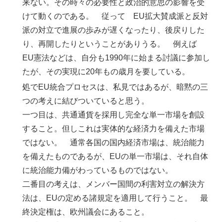
来ない。その時々の必要性と政治的意思の影響を受
けて動くのである。 従って EU拡大賛成派と反対
派の対立で進展の歩みが遅くなったり、後戻りした
り、再開したりということがありうる。 例えば
EU憲法などは、自分も1990年に始まる討議に参加し
たが、その実現に20年もの歳月を要している。
処でEU統合プロセスは、私見ではあるが、暗黙の三
つの考えに結びついていると思う。
一つ目は、共通通貨を採用し完全な単一市場を創設
すること。但しこれは実体的な経済力を備えた市場
ではない。 通常各国の国内経済市場は、統治能力
を備えたものであるが、EUの単一市場は、それ自体
に統治能力備がわっているものではない。
二番目の考えは、メンバー国間の利害対立の解決方
法は、EUの定める諸規定を適用して行うこと。 最
終決定権は、欧州議会にあること。