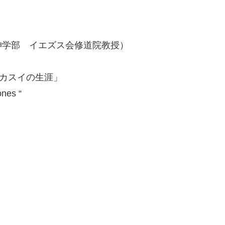
神学部 イエズス会修道院教授）
カスイの生涯」
ones “