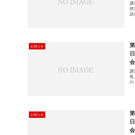
講
担
語
第
お知らせ
日
講
長
の
第
お知らせ
日