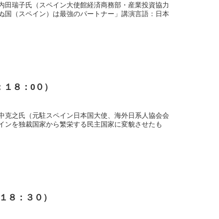
内田瑞子氏（スペイン大使館経済商務部・産業投資協力
ぬ国（スペイン）は最強のパートナー」講演言語：日本
始：１８：0０）
中克之氏（元駐スペイン日本国大使、海外日系人協会会
インを独裁国家から繁栄する民主国家に変貌させたも
始：１８：３０）