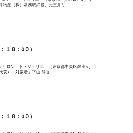
井物産（株）常務取締役、元三井リ...
開始：１８：0０）
00）場所：サロン・ド・ジュリエ （東京都中央区銀座5丁目
表）「対談者」下山 静香 ...
開始：１８：0０）