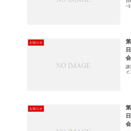
日
−
第
お知らせ
日
講
イ
第
お知らせ
日