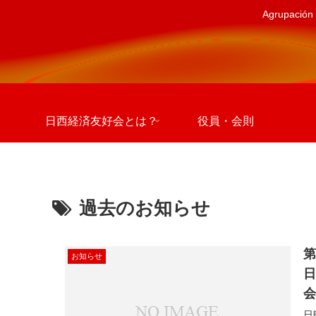
Agrupación 
日西経済友好会とは？
役員・会則
過去のお知らせ
第
お知らせ
日
日