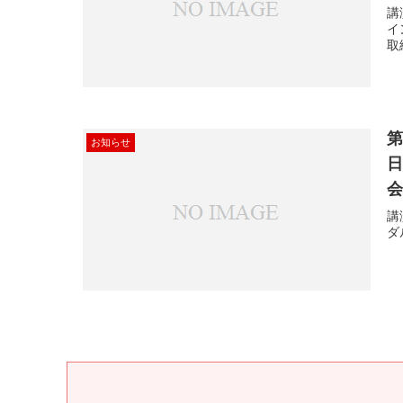
講
イ
取締
第
お知らせ
日
講
ダ