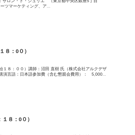
00）場所：サロン・ド・ジュリエ （東京都中央区銀座5丁目
ポーツマーケティング、ア...
：１８：0０）
１８：００）講師：沼田 直樹 氏（株式会社アルクデザ
言語：日本語参加費（含む懇親会費用）： 5,000...
始：１８：0０）