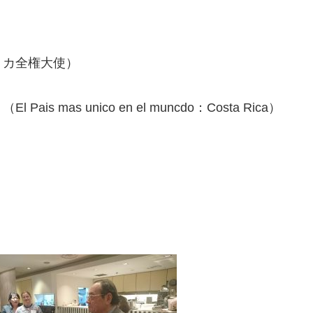
リカ全権大使）
as unico en el muncdo：Costa Rica）