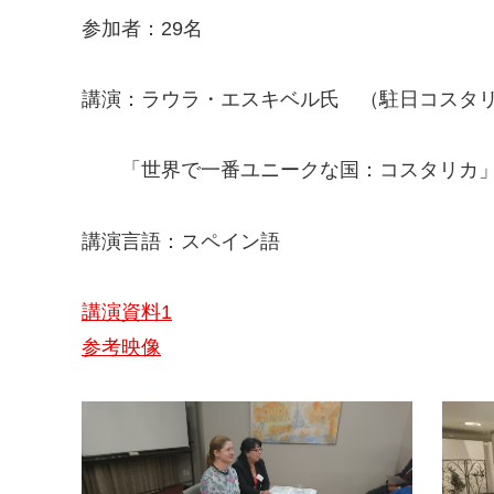
参加者：29名
講演：ラウラ・エスキベル氏 （駐日コスタ
「世界で一番ユニークな国：コスタリカ」（El Pais m
講演言語：スペイン語
講演資料1
参考映像