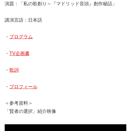
演題：「私の歌創り～『マドリッド音頭』創作秘話」
講演言語：日本語
・
プログラム
・
TV企画書
・
歌詞
・
プロフィール
＜参考資料＞
「賢者の選択」紹介映像