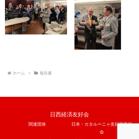
ホーム
報告書
日西経済友好会
関連団体
日本・カタルーニャ友好親善協
会