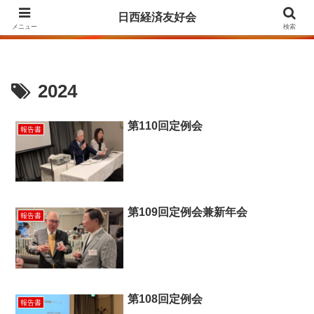
Agrupación para la Amistad y el Fomento de las Relaciones Económicas
日西経済友好会
entre Japón y España
メニュー
検索
2024
第110回定例会
報告書
第109回定例会兼新年会
報告書
第108回定例会
報告書